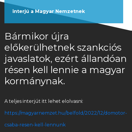
interjú a Magyar Nemzetnek
Bármikor újra
előkerülhetnek szankciós
javaslatok, ezért állan­dóan
résen kell lennie a magyar
kormánynak.
A teljes interjút itt lehet elolvasni:
https://magyarnemzet.hu/belfold/2022/12/domotor-
csaba-resen-kell-lennunk