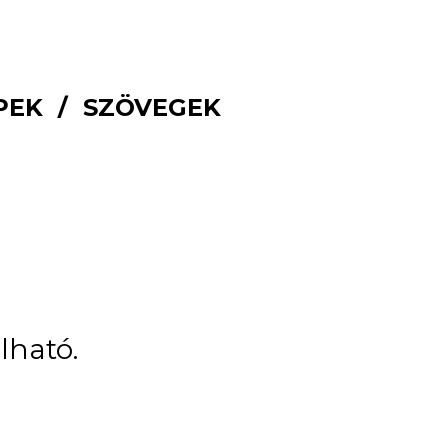
PEK
SZÖVEGEK
lható.